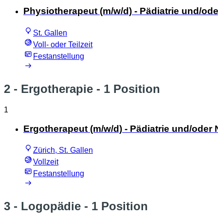
Physiotherapeut (m/w/d) - Pädiatrie und/o
St. Gallen
Voll- oder Teilzeit
Festanstellung
2 - Ergotherapie
- 1 Position
1
Ergotherapeut (m/w/d) - Pädiatrie und/oder
Zürich, St. Gallen
Vollzeit
Festanstellung
3 - Logopädie
- 1 Position