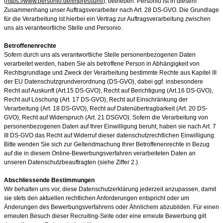
(
https://www.personio.de/impressum/
), betrieben. Personio ist in diesem
Zusammenhang unser Auftragsverarbeiter nach Art. 28 DS-GVO. Die Grundlage
für die Verarbeitung ist hierbei ein Vertrag zur Auftragsverarbeitung zwischen
uns als verantwortliche Stelle und Personio.
Betroffenenrechte
Sofern durch uns als verantwortliche Stelle personenbezogenen Daten
verarbeitet werden, haben Sie als betroffene Person in Abhängigkeit von
Rechtsgrundlage und Zweck der Verarbeitung bestimmte Rechte aus Kapitel III
der EU Datenschutzgrundverordnung (DS-GVO), dabei ggf. insbesondere
Recht auf Auskunft (Art.15 DS-GVO), Recht auf Berichtigung (Art.16 DS-GVO),
Recht auf Löschung (Art. 17 DS-GVO), Recht auf Einschränkung der
Verarbeitung (Art. 18 DS-GVO), Recht auf Datenübertragbarkeit (Art. 20 DS-
GVO), Recht auf Widerspruch (Art. 21 DSGVO). Sofern die Verarbeitung von
personenbezogenen Daten auf Ihrer Einwilligung beruht, haben sie nach Art. 7
III DS-GVO das Recht auf Widerruf dieser datenschutzrechtlichen Einwilligung.
Bitte wenden Sie sich zur Geltendmachung Ihrer Betroffenenrechte in Bezug
auf die in diesem Online-Bewerbungsverfahren verarbeiteten Daten an
unseren Datenschutzbeauftragten (siehe Ziffer 2.).
Abschliessende Bestimmungen
Wir behalten uns vor, diese Datenschutzerklärung jederzeit anzupassen, damit
sie stets den aktuellen rechtlichen Anforderungen entspricht oder um
Änderungen des Bewerbungsverfahrens oder Ähnlichem abzubilden. Für einen
erneuten Besuch dieser Recruiting-Seite oder eine erneute Bewerbung gilt