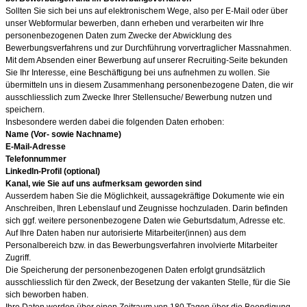
Sollten Sie sich bei uns auf elektronischem Wege, also per E-Mail oder über
unser Webformular bewerben, dann erheben und verarbeiten wir Ihre
personenbezogenen Daten zum Zwecke der Abwicklung des
Bewerbungsverfahrens und zur Durchführung vorvertraglicher Massnahmen.
Mit dem Absenden einer Bewerbung auf unserer Recruiting-Seite bekunden
Sie Ihr Interesse, eine Beschäftigung bei uns aufnehmen zu wollen. Sie
übermitteln uns in diesem Zusammenhang personenbezogene Daten, die wir
ausschliesslich zum Zwecke Ihrer Stellensuche/ Bewerbung nutzen und
speichern.
Insbesondere werden dabei die folgenden Daten erhoben:
Name (Vor- sowie Nachname)
E-Mail-Adresse
Telefonnummer
LinkedIn-Profil (optional)
Kanal, wie Sie auf uns aufmerksam geworden sind
Auss
erdem haben Sie die Möglichkeit, aussagekräftige Dokumente wie ein
Anschreiben, Ihren Lebenslauf und Zeugnisse hochzuladen. Darin befinden
sich ggf. weitere personenbezogene Daten wie Geburtsdatum, Adresse etc.
Auf Ihre Daten haben nur autorisierte Mitarbeiter(innen) aus dem
Personalbereich bzw. in das Bewerbungsverfahren involvierte Mitarbeiter
Zugriff.
Die Speicherung der personenbezogenen Daten erfolgt grundsätzlich
ausschliesslich für den Zweck, der Besetzung der vakanten Stelle, für die Sie
sich beworben haben.
Ihre Daten werden über einen Zeitraum von 180
Tagen über die Beendigung